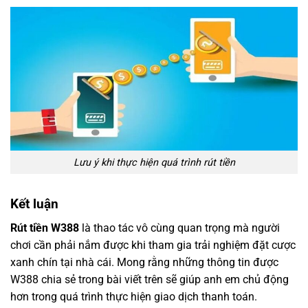
Lưu ý khi thực hiện quá trình rút tiền
Kết luận
Rút tiền W388
là thao tác vô cùng quan trọng mà người
chơi cần phải nắm được khi tham gia trải nghiệm đặt cược
xanh chín tại nhà cái. Mong rằng những thông tin được
W388 chia sẻ trong bài viết trên sẽ giúp anh em chủ động
hơn trong quá trình thực hiện giao dịch thanh toán.