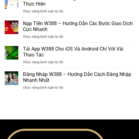
W388
Thực Hiện
–
ở
Chức năng bình luận bị tắt
Sự
Rút
Kiện
Tiền
Nạp Tiền W388 – Hướng Dẫn Các Bước Giao Dịch
Nhận
W388
Thưởng
Cực Nhanh
–
Lớn
ở
Chức năng bình luận bị tắt
Hướng
Dành
Nạp
Dẫn
Cho
Tiền
Tải App W388 Cho iOS Và Android Chỉ Với Vài
Chi
Anh
W388
Tiết
Thao Tác
Em
–
Các
ở
Chức năng bình luận bị tắt
Hướng
Bước
Tải
Dẫn
Thực
App
Đăng Nhập W388 – Hướng Dẫn Cách Đăng Nhập
Các
Hiện
W388
Bước
Nhanh Nhất
Cho
Giao
ở
Chức năng bình luận bị tắt
iOS
Dịch
Đăng
Và
Cực
Nhập
Android
Nhanh
W388
Chỉ
–
Với
Hướng
Vài
Dẫn
Thao
Cách
Tác
Đăng
Nhập