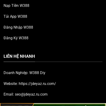
Nạp Tiền W388
Tải App W388
Đăng Nhập W388
Đăng Ký W388
LIÊN HỆ NHANH
Doanh Nghiệp:
W388 Diy
Website:
https://jdeyaz.ru.com/
Email:
seo@jdeyaz.ru.com
Hotline: 092 338 58 19