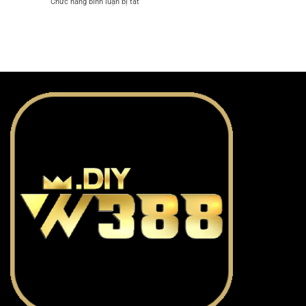
ở
Chức năng bình luận bị tắt
iOS
Dịch
Đăng
Và
Cực
Nhập
Android
Nhanh
W388
Chỉ
–
Với
Hướng
Vài
Dẫn
Thao
Cách
Tác
Đăng
Nhập
Nhanh
Nhất